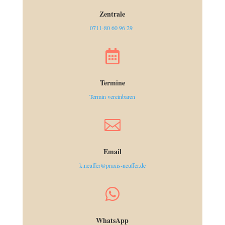
Zentrale
0711-80 60 96 29

Termine
Termin vereinbaren

Email
k.neuffer@praxis-neuffer.de

WhatsApp