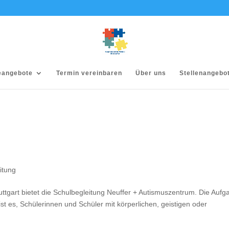
eangebote
Termin vereinbaren
Über uns
Stellenangebo
itung
tuttgart bietet die Schulbegleitung Neuffer + Autismuszentrum. Die Aufg
ist es, Schülerinnen und Schüler mit körperlichen, geistigen oder