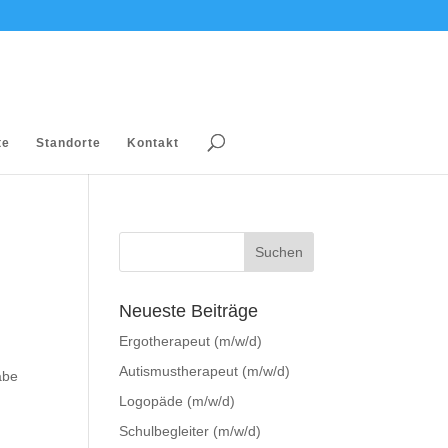
te
Standorte
Kontakt
Neueste Beiträge
Ergotherapeut (m/w/d)
Autismustherapeut (m/w/d)
abe
Logopäde (m/w/d)
Schulbegleiter (m/w/d)